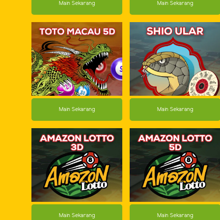
Main Sekarang
Main Sekarang
Main Sekarang
Main Sekarang
Main Sekarang
Main Sekarang