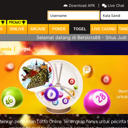
Download APK
Live Chat
O
PROMO
TS
IDNLIVE
ARCADE
POKER
TOGEL
LIVE CASINO
TAN
tslots88 - Situs Judi Online Terlengkap & WD berapapun a
randa
Togel
ainkan permainan Lotto Online Terlengkap hanya untuk pecinta