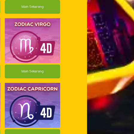
Main Sekarang
Main Sekarang