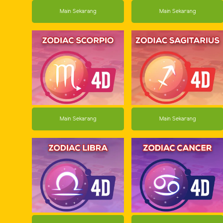
Main Sekarang
Main Sekarang
Main Sekarang
Main Sekarang