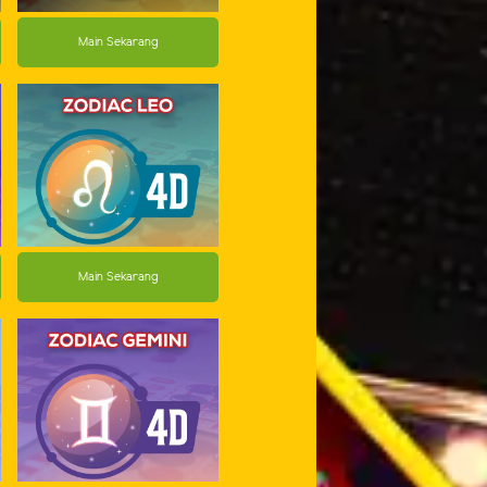
Main Sekarang
Main Sekarang