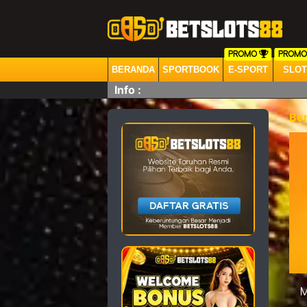
PROMO
PROM
BERANDA
SPORTBOOK
E-SPORT
SLO
Info :
Selamat datang di Be
Be
M