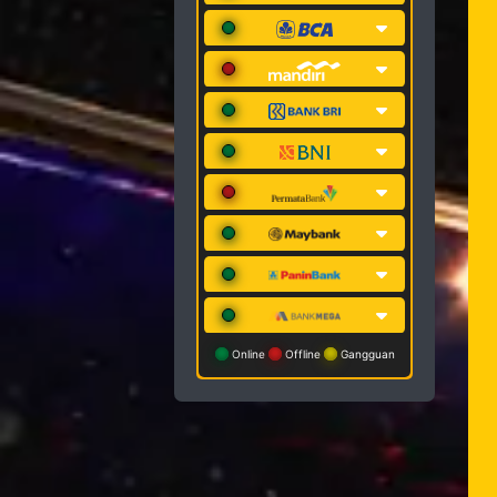
Online
Offline
Gangguan