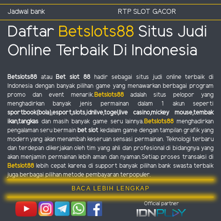
Jadwal bank
RTP SLOT GACOR
Daftar
Betslots88
Situs Judi
Online Terbaik Di Indonesia
Betslots88
atau
Bet slot 88
hadir sebagai situs judi online terbaik di
Indonesia dengan banyak pilihan game yang menawarkan berbagai program
promo dan event menarik.
Betslots88
adalah situs pelopor yang
menghadirkan banyak jenis permainan dalam 1 akun seperti
sportbook(bola),esport,slots,idnlive,togel,live casino,mickey mouse,tembak
ikan,tangkas
dan masih banyak game seru lainnya.
Betslots88
menghadirkan
pengalaman seru bermain
bet slot
kedalam game dengan tampilan grafik yang
modern yang akan menambah keseruan sensasi permainan. Teknologi terbaru
dan terdepan dikerjakan oleh tim yang ahli dan profesional di bidangnya yang
akan menjamin permainan lebih aman dan nyaman.Setiap proses transaksi di
Betslot88
lebih cepat karena di support banyak pilihan bank swasta terbaik
juga berbagai pilihan metode pembayaran terpopuler.
BACA LEBIH LENGKAP
Official partner